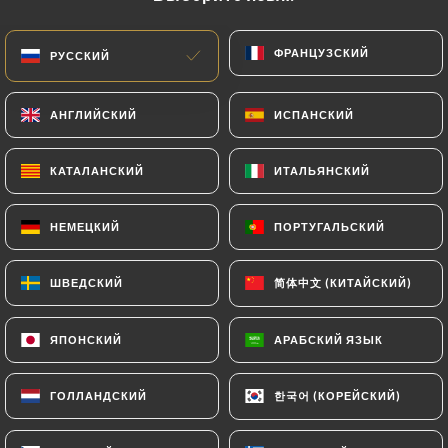
120.00€
ФРАНЦУЗСКИЙ
ФРАНЦУЗСКИЙ
РУССКИЙ
РУССКИЙ
АНГЛИЙСКИЙ
АНГЛИЙСКИЙ
ИСПАНСКИЙ
ИСПАНСКИЙ
РЫБА
КАТАЛАНСКИЙ
КАТАЛАНСКИЙ
ИТАЛЬЯНСКИЙ
ИТАЛЬЯНСКИЙ
Свежая рыба дня
Свежая рыба дня и овощи на гриле.
НЕМЕЦКИЙ
НЕМЕЦКИЙ
ПОРТУГАЛЬСКИЙ
ПОРТУГАЛЬСКИЙ
28.00€
简体中文 (КИТАЙСКИЙ)
简体中文 (КИТАЙСКИЙ)
ШВЕДСКИЙ
ШВЕДСКИЙ
Осьминог
Осьминог на гриле, пюре из сладкого
ЯПОНСКИЙ
ЯПОНСКИЙ
АРАБСКИЙ ЯЗЫК
АРАБСКИЙ ЯЗЫК
картофеля и трюфельный крем.
38.00€
한국어 (КОРЕЙСКИЙ)
한국어 (КОРЕЙСКИЙ)
ГОЛЛАНДСКИЙ
ГОЛЛАНДСКИЙ