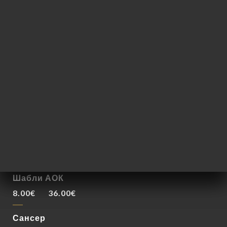
8.00€
40.00€
Брулли
40.00€
Марго Леди
160.00€
Белые вина
Шардоне Био
6.00€
30.00€
Шабли АОК
8.00€
36.00€
Сансер