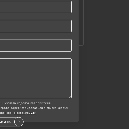
анцузского кодекса потребителя
право зарегистрироваться в списке Bloctel
bloctel.gouv.fr
звонков:
АВИТЬ