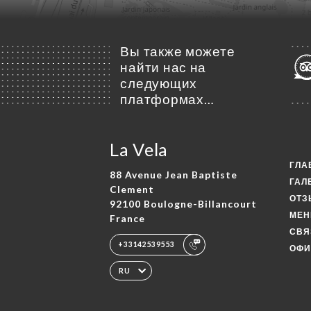
Вы также можете
найти нас на
следующих
платформах…
La Vela
ГЛА
88 Avenue Jean Baptiste
ГАЛ
Clement
ОТ
92100 Boulogne-Billancourt
МЕ
France
СВЯ
+33142539553
ОФИ
RU