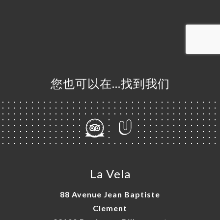
订
单
库
价
单
您也可以在…找到我们
系
La Vela
88 Avenue Jean Baptiste
Clement