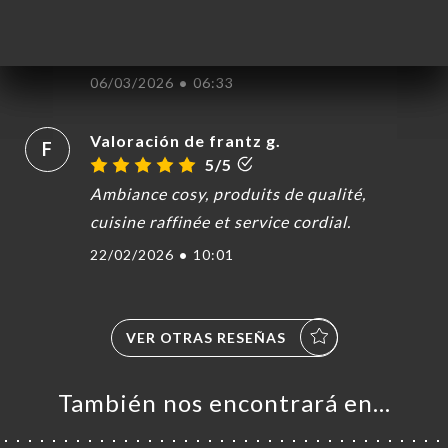
Valoración de Nicolas C.
N
5/5
06/03/2026
•
06:33
Valoración de frantz g.
F
5/5
Ambiance cosy, produits de qualité,
cuisine raffinée et service cordial.
22/02/2026
•
10:01
VER OTRAS RESEÑAS
También nos encontrará en…