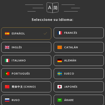
ES
MENÚ
Seleccione su idioma:
Seleccione su idioma:
FRANCÉS
FRANCÉS
ESPAÑOL
ESPAÑOL
/
INICIO
RESEÑAS
INGLÉS
INGLÉS
CATALÁN
CATALÁN
Reseñas
ITALIANO
ITALIANO
ALEMÁN
ALEMÁN
PORTUGUÉS
PORTUGUÉS
SUECO
SUECO
153 Reseñas sobre Uniiti
简体中文 (CHINO)
简体中文 (CHINO)
JAPONÉS
JAPONÉS
4.6 / 5
RUSO
RUSO
ÁRABE
ÁRABE
Marinella