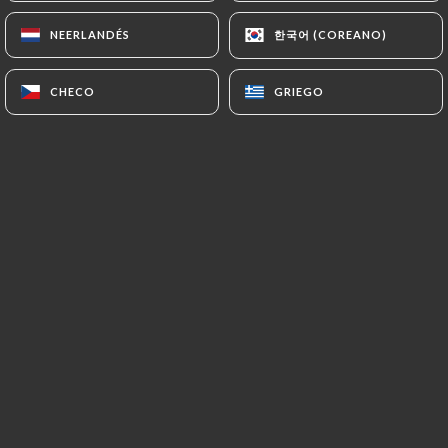
한국어 (COREANO)
한국어 (COREANO)
NEERLANDÉS
NEERLANDÉS
Valoración de Monika S.
M
CHECO
CHECO
GRIEGO
GRIEGO
5/5
Toujours un plaisir de dîner à La Vela!
Super bon , super service. Une excellente
adresse.
04/07/2026
•
09:34
Valoración de didier c.
D
5/5
ras
15/06/2026
•
05:41
Valoración de Gouraud P.
G
5/5