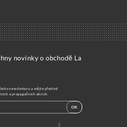
chny novinky o obchodě La
ašeho newsletteru a mějte přehled
stech a propagačních akcích.
OK