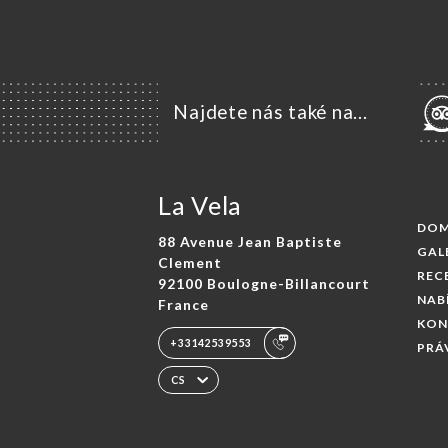
Najdete nás také na...
La Vela
DO
88 Avenue Jean Baptiste
GAL
Clement
REC
92100 Boulogne-Billancourt
NAB
France
KON
+33142539553
PRÁ
CS