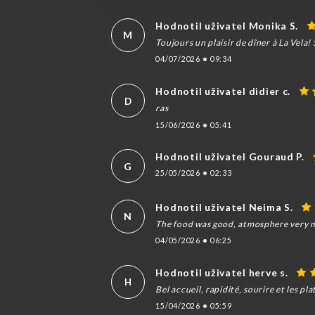
Hodnotil uživatel Monika S.
M
Toujours un plaisir de dîner à La Vela!
04/07/2026
•
09:34
Hodnotil uživatel didier c.
D
ras
15/06/2026
•
05:41
Hodnotil uživatel Gouraud P.
G
25/05/2026
•
02:33
Hodnotil uživatel Neima S.
N
The food was good, atmosphere very nic
04/05/2026
•
06:25
Hodnotil uživatel herve s.
H
Bel accueil, rapidité, sourire et les 
15/04/2026
•
05:59