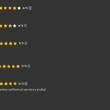
4/5
4/5
5/5
5/5
5/5
sine raffinée et service cordial.