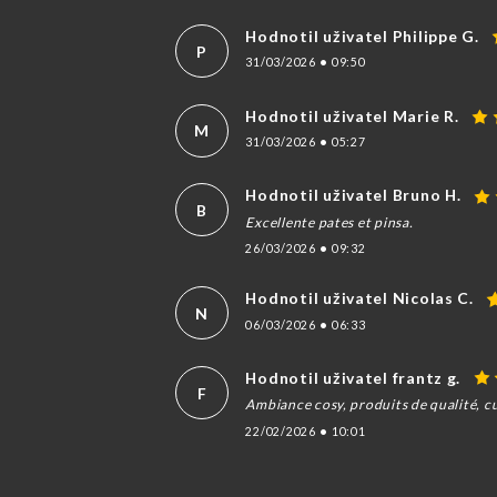
Hodnotil uživatel Philippe G.
P
31/03/2026
•
09:50
Hodnotil uživatel Marie R.
M
31/03/2026
•
05:27
Hodnotil uživatel Bruno H.
B
Excellente pates et pinsa.
26/03/2026
•
09:32
Hodnotil uživatel Nicolas C.
N
06/03/2026
•
06:33
Hodnotil uživatel frantz g.
F
Ambiance cosy, produits de qualité, cui
22/02/2026
•
10:01