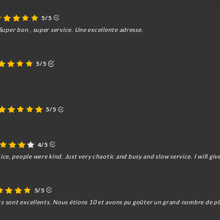
5/5
 Super bon , super service. Une excellente adresse.
5/5
5/5
4/5
e, people were kind. Just very chaotic and busy and slow service. I will give
5/5
plats sont excellents. Nous étions 10 et avons pu goûter un grand nombre de 