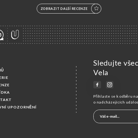
ZOBRAZIT DALŠÍ RECENZE
Sledujte vše
MŮ
Vela
ERIE
ENZE
ÍDKA
Přihlaste se k odběru n
TAKT
o nadcházejících událo
VNÍ UPOZORNĚNÍ